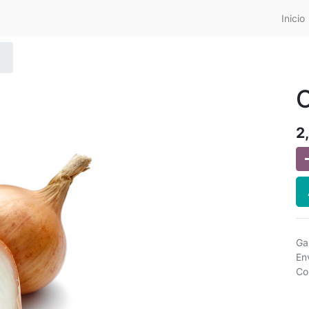
Inicio
C
2
Ga
En
Co