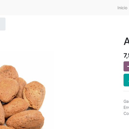
Inicio
7
Ga
En
Co