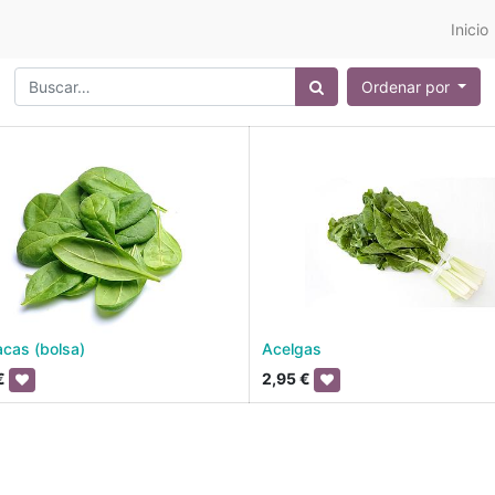
Inicio
Ordenar por
acas (bolsa)
Acelgas
€
2,95
€